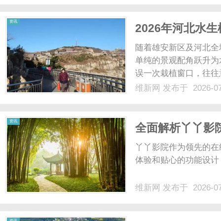
资讯
2026年河北水
程解决方案
随着雄安新区及河北全
单纯的景观配角跃升为
误一次栽植窗口，往往
聚焦河北市场，深度剖
维新网
发布于 2026-0
程有限公司（以下简称
实参考。河北雄安天润祥水
资讯
全面解析丫丫影
丫丫影院作为领先的在
体验和贴心的功能设计
维新网
发布于 2026-0
资讯