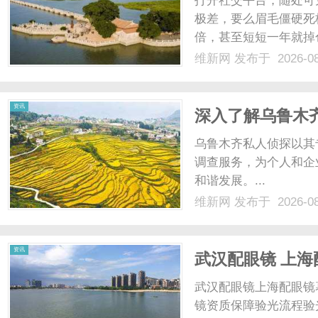
打开社交平台，随处可
极差，要么眉毛僵硬死
倍，甚至短短一年就掉
不是款式不好看，而是
维新网
发布于 2026-0
审美替代了私人定制美
匠以东方骨相美学为核心，
网
资讯
深入了解乌鲁木
乌鲁木齐私人侦探以其
调查服务，为个人和企
和谐发展。...
维新网
发布于 2026-0
资讯
武汉配眼镜 上海
武汉配眼镜上海配眼镜
镜资质保障验光流程验