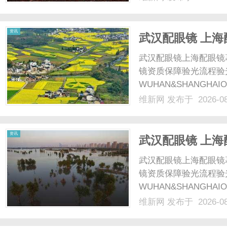
备赛道，深耕物流智能
能集成、落地服务全链路，
资讯
武汉配眼镜 上海
武汉配眼镜上海配眼镜
镜资质保障验光流程验
WUHAN&SHANGHAI
配镜的写字楼眼镜店直
维新网
发布于 2026-0
光、正品镜片、透明价格
顾高专业度与高性价比...
资讯
武汉配眼镜 上海
武汉配眼镜上海配眼镜
镜资质保障验光流程验
WUHAN&SHANGHAI
配镜的写字楼眼镜店直
维新网
发布于 2026-0
光、正品镜片、透明价格
顾高专业度与高性价比...