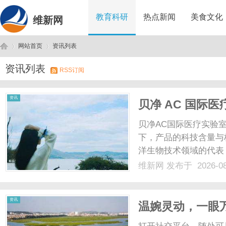
教育科研
热点新闻
美食文化
维新网
网站首页
资讯列表
资讯列表
RSS订阅
维
›
›
资讯
贝净 AC 国际
贝净AC国际医疗实验
下，产品的科技含量与
洋生物技术领域的代表
公司）旗下的AC国际
维新网
发布于 2026-0
揭开高端健康管理的神
三个维度，深度拆解这一体
新
资讯
温婉灵动，一眼
整张脸的点睛之