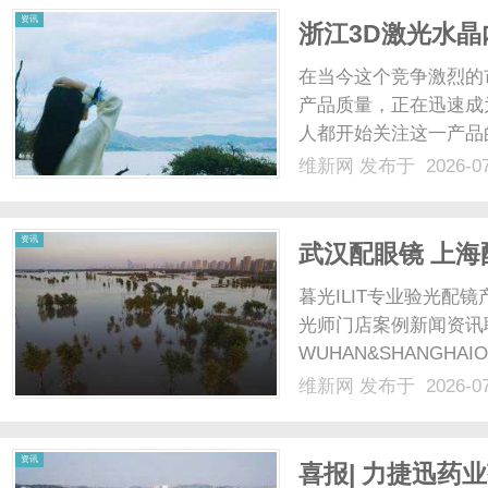
资讯
浙江3D激光水
在当今这个竞争激烈的
产品质量，正在迅速成
人都开始关注这一产品
雕机哪家好”，本文将
维新网
发布于 2026-0
的合作伙伴。一、3D
利用激光技术，将精美图案
资讯
武汉配眼镜 上海
暮光ILIT专业验光
光师门店案例新闻资讯
WUHAN&SHANGHAI
配镜的写字楼眼镜店直
维新网
发布于 2026-0
光、正品镜片、透明价格
顾高专业度与高性价比...
资讯
喜报| 力捷迅药