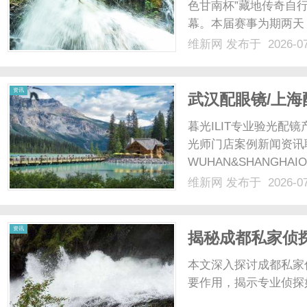
色甘南杯”藏地传奇自
幕。本届赛事为期两天
林、古刹等多元高原景
维新网
发布于 2026-0
０００米的赛道上展开
源·锅庄之乡”锅庄文化周，
资讯
武汉配眼镜/上海
暮光ILIT专业验光
光师门店案例新闻资讯
WUHAN&SHANGHAI
配镜的写字楼眼镜店直
维新网
发布于 2026-0
光、正品镜片、透明价格
顾高专业度与高性价.....
资讯
揭秘成都私家侦
本文深入探讨成都私家
要作用，揭示专业侦探如