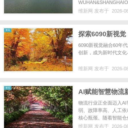
WUHAN&SHANGHAI
配镜的写字楼眼镜店直
维新网
发布于 2026-0
光、正品镜片、透明价格
顾高专业度与高性价比...
资讯
探索6090新视
6090新视觉融合60
创新，成为新时代文化与
维新网
发布于 2026-0
资讯
AI赋能智慧物
效率
物流行业正全面迈入A
弱、故障率高、人工依
核心瓶颈。随着智能仓
需兼具硬件精工实力与
维新网
发布于 2026-0