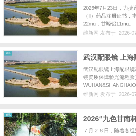
2026年7月23日，
（Ⅱ）药品注册证书，
22mg，甘羟铝11mg。
2026S02608）
维新网
发布于 2026-0
抗血小板聚集药物。该
科学配伍重质......
资讯
武汉配眼镜 上海
武汉配眼镜上海配眼镜
镜资质保障验光流程验
WUHAN&SHANGHAI
配镜的写字楼眼镜店直
维新网
发布于 2026-0
光、正品镜片、透明价格
顾高专业度与高性价比...
资讯
2026“九色甘
７月２６日，随着各组