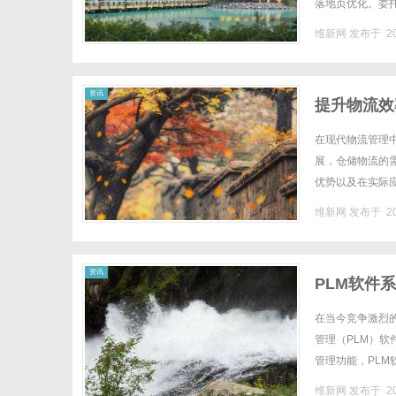
落地页优化。委
用独家行业资源：
维新网
发布于 20
资讯
提升物流效
在现代物流管理
展，仓储物流的
优势以及在实际
理。这包括库存管
维新网
发布于 20
资讯
PLM软件
在当今竞争激烈
管理（PLM）
管理功能，PL
系统管理功能的各
维新网
发布于 20