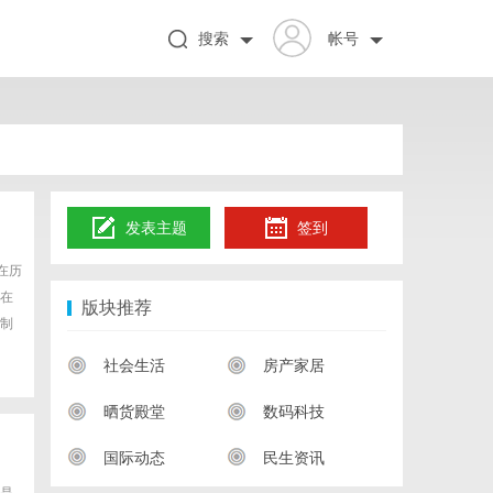
搜索
帐号
发表主题
签到
在历
在
版块推荐
制
社会生活
房产家居
晒货殿堂
数码科技
国际动态
民生资讯