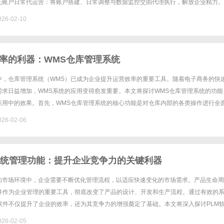
托账户日常代运营：将账户搭建、日常调整与数据监控交由代理执行，解放企业精力。
通过代理获取行业数据报告、头部案例经验......
26-02-10
率的利器：WMS仓库管理系统
中，仓库管理系统（WMS）已成为企业提升运营效率的重要工具。随着电子商务的快
需求日益增加，WMS系统的应用变得愈发重要。本文将探讨WMS仓库管理系统的功能
应用中的效果。首先，WMS仓库管理系统的核心功能是对仓库内部的各类操作进行全
理、订单处理、货物入库和出库、拣货管理、运输管理等。通过对这些......
26-02-06
系统管理功能：提升企业竞争力的关键利器
的市场环境中，企业需要不断优化管理流程，以适应快速变化的市场需求。产品生命周
软件作为企业管理的重要工具，彻底改变了产品的设计、开发和生产流程。通过有效的
M软件不仅提升了企业的效率，还为其竞争力的增强奠定了基础。本文将深入探讨PLM
个方面，以及如何通过这些功能来推动企业的可持续发展。一、PLM......
26-02-05