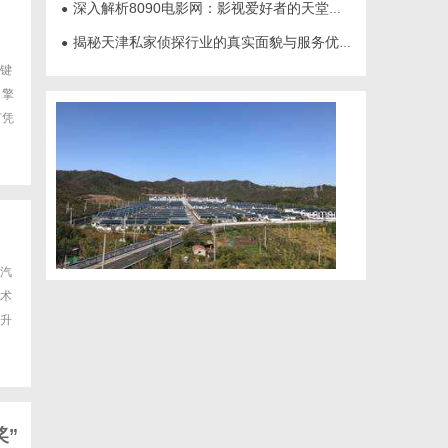
深入解析8090电影网：影视爱好者的天堂与全新观影体验
●
揭秘天津私家侦探行业的真实面貌与服务优势
●
键
引擎
何凭
汽
术
升
奖”