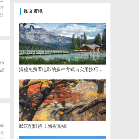
是
详
图文资讯
注
愈发
揭秘免费看电影的多种方式与实用技巧大全
品质
，确
武汉配眼镜 上海配眼镜
与