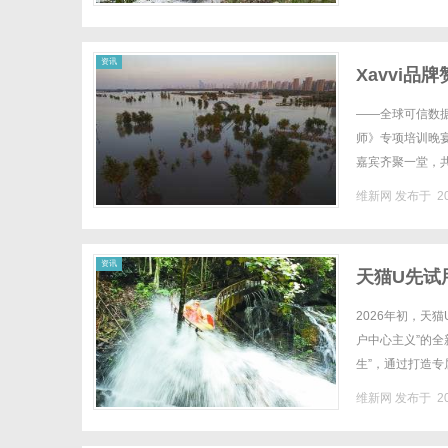
资讯
Xavvi
——全球可信数据
师》专项培训晚
嘉宾齐聚一堂，共
战略分享，围绕数
维新网
发布于 20
资讯
天猫U先试
2026年初，天
户中心主义”的
生”，通过打造
了“先试后买”的生
维新网
发布于 20