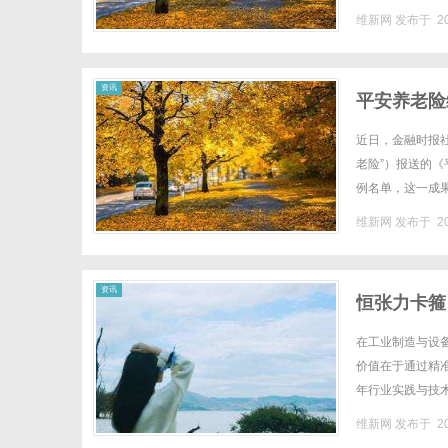
体代理机构场景营
维新网
发布于 20
资讯
平安养老险
近日，金融时报社
老险”）报送的《
例名单，这一成
持牌金融机构，平
维新网
发布于 20
资讯
恒张力卡箍
在工业制造与设
价值在于通过精
年行业实践与技
管理者提供实用指
维新网
发布于 20