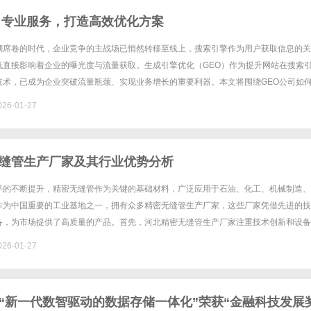
：专业服务，打造高效优化方案
潮席卷的时代，企业竞争的主战场已悄然转移至线上，搜索引擎作为用户获取信息的关
低直接影响着企业的曝光度与流量获取。生成引擎优化（GEO）作为提升网站在搜索
技术，已成为企业突破流量瓶颈、实现业务增长的重要利器。本文将围绕GEO公司如
效优化方案展开探讨，为企业在复杂多变的搜索生态中找准方向。一、G......
26-01-27
缝管生产厂家及其行业优势分析
平的不断提升，精密无缝管作为关键的基础材料，广泛应用于石油、化工、机械制造、
作为中国重要的工业基地之一，拥有众多精密无缝管生产厂家，这些厂家凭借先进的技
备，为市场提供了高质量的产品。首先，河北精密无缝管生产厂家注重技术创新和设备
客户的需求，这些厂家不断引进国际先进的生产工艺，如冷拔、热轧和特殊合......
26-01-27
“新一代数智驱动的数据存储一体化”荣获“金融科技发展