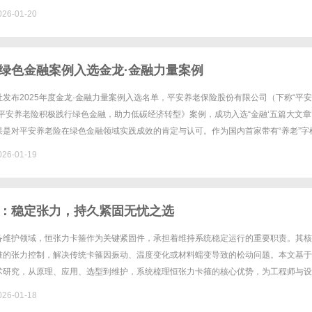
销与创意融合营销专家国际化数字传播与内容营销团队企业海外......
26-01-20
绿色金融案例入选金龙·金融力量案例
发布2025年度金龙·金融力量案例入选名单，平安养老保险股份有限公司（下称“平
平安养老险积极践行绿色金融，助力低碳经济转型》案例，成功入选“金融‘五篇大文章’
果是对平安养老险在绿色金融领域实践成效的肯定与认可。作为国内首家带有“养老”字
安养老险紧扣中央金融工作会议精神，将绿色金融理念深......
26-01-19
：稳定张力，持久紧固无忧之选
备维护领域，恒张力卡箍作为关键紧固件，承担着维持系统稳定运行的重要职责。其核
准的张力控制，解决传统卡箍因振动、温度变化或材料蠕变导致的松动问题。本文基于
术研究，从原理、应用、选型到维护，系统梳理恒张力卡箍的核心优势，为工程师与设
南。一、恒张力卡箍的核心原理与技术突破1、张力恒定机制解析恒张力卡箍......
26-01-18