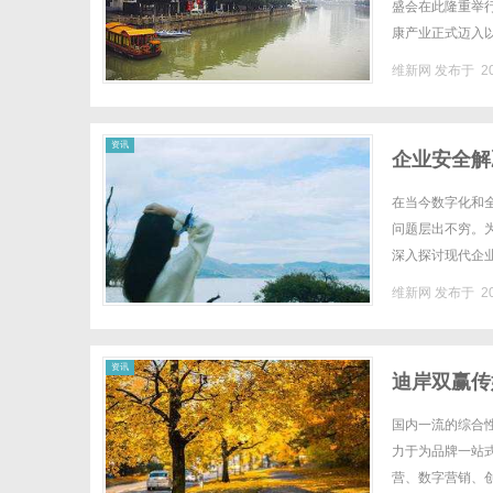
盛会在此隆重举行
康产业正式迈入以
余个省市的500余
维新网
发布于 20
资讯
企业安全解
在当今数字化和
问题层出不穷。
深入探讨现代企
一、什么是企业安
维新网
发布于 20
资讯
迪岸双赢传媒集
国内一流的综合性
力于为品牌一站
营、数字营销、