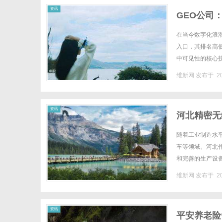
资讯
GEO公司
在当今数字化浪
入口，其排名高
中可见性的核心
借专业服务打造高
维新网
发布于 20
资讯
河北精密无
随着工业制造水
车等领域。河北
和完善的生产设
级。为了满足不同
维新网
发布于 20
资讯
平安养老险