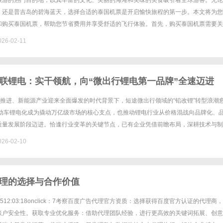
旅游的热门目的地，以其丰富的文化、美丽的海滩和美味的美食吸引着全球游客。无论
，还是普吉岛的碧海蓝天，选择合适的泰国机票是开启愉快旅程的第一步。本文将为您
和购买泰国机票，帮助您节省费用并享受舒适的飞行体验。首先，购买泰国机票需要关
季节、航班需求和促销活动等多种因素影响。通常，提前预订机票能获得更优......
26-02-11
联锂电：实干领航，向“微出行锂电第一品牌”全速迈进
入推进、新能源产业迎来全面爆发的时代背景下，短途微出行领域的“铅改锂”转型浪潮
电动车锂电化成为撬动万亿级市场的核心支点，也推动锂电行业从价格混战向品牌化、
质量发展阶段迈进。恰逢行业变革的关键节点，已有企业凭借前瞻布局，深耕技术与制
风口蓄力——新乡市智联新能源有限公司（以下简称“智联锂电”）。......
26-02-10
理的选择与合作价值
02-0512:03:18onclick：7考察百度广告代理官方资质：选择获得百度官方认证的代理商
账户安全性。获取专业优化服务：借助代理团队经验，进行更高效的关键词拓展、创意