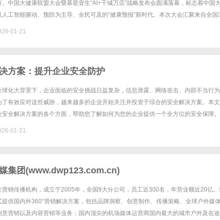
。中国大健康联盟大会暨慕星壹生“AI+千城万店”战略发布会圆满落幕，标志着中国
人工智能驱动、预防为主导、全民可及的“健康预报”新时代。本次大会汇聚来自全国3
位业界代表、专家学者、科研机构负责人及生态合......
26-01-21
决方案：提升企业安全防护
全球化大背景下，企业面临的安全挑战日益复杂，信息泄露、网络攻击、内部不当行为
为了有效应对这些威胁，越来越多的企业开始关注并投资于综合的安全解决方案。本文
业安全解决方案的各个方面，帮助您了解如何为您的企业提供一个全方位的安全保障。
全解决方案？企业安全解决方案是一系列旨在保护企业信息资产，防止数据泄露......
26-01-21
团(www.dwp123.com.cn)
营销传播机构，成立于2005年，全国9大分公司，员工近300名，年营业额近20亿。
式提供国内外360°营销解决方案，包括品牌洞察、创意制作、传播策略、全球户外媒
创意营销以及内容营销等业务；国内顶尖的机场媒体运营商国内最大的城市户外及在途