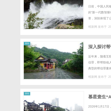
日前，中国人民银
的“新一代数智驱
誉，深刻体现了
性以及对数据安全
维新网
发布于 20
资讯
深入探讨帮
近年来，随着互
信罪，即帮助他
典型的帮信罪案
帮信罪案例。某地
维新网
发布于 20
资讯
慕星壹生“
2026年1月1