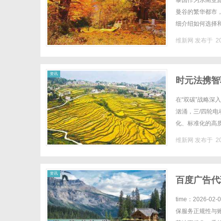
泰国作为东南亚
曼谷的繁华都市
细介绍如何选择
时机。机票价格受
维新网
发布于 20
网
资讯
时元法携智
在“双碳”战略深
汹涌，三/四轮
化、标准化的高
造，为即将到来的
维新网
发布于 20
资讯
百度广告代
time：2026-
保服务正规性与