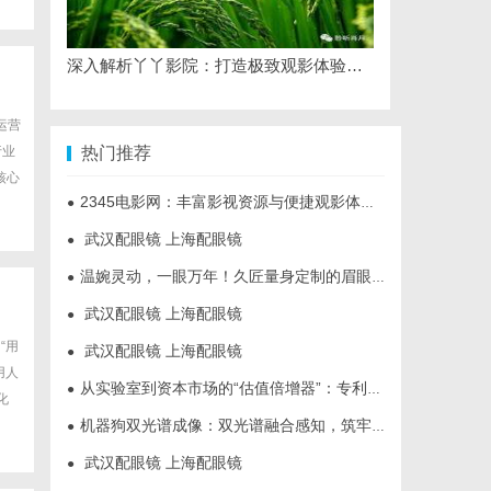
深入解析丫丫影院：打造极致观影体验的在线平台
运营
行业
热门推荐
核心
2345电影网：丰富影视资源与便捷观影体验的最佳选择
●
武汉配眼镜 上海配眼镜
●
温婉灵动，一眼万年！久匠量身定制的眉眼唇，才是你整张脸的点睛之笔！淡颜系女生的气质加分项
●
武汉配眼镜 上海配眼镜
●
“用
武汉配眼镜 上海配眼镜
●
用人
从实验室到资本市场的“估值倍增器”：专利律师如何重塑硬科技企业的融资逻辑
●
化
机器狗双光谱成像：双光谱融合感知，筑牢工矿机器狗全域巡检识别能力
●
武汉配眼镜 上海配眼镜
●