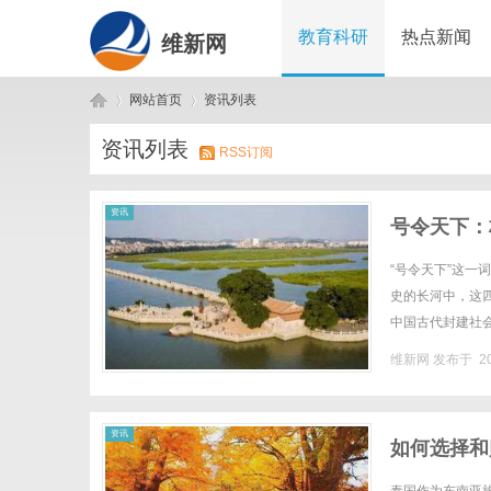
教育科研
热点新闻
维新网
网站首页
资讯列表
资讯列表
RSS订阅
维
›
›
资讯
号令天下：
“号令天下”这
史的长河中，这
中国古代封建社
定法律、调度军队
维新网
发布于 20
新
资讯
如何选择和