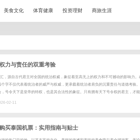
美食文化
体育健康
投资理财
商旅生涯
权力与责任的双重考验
一词汇，源自古代君主对全国的统治权威，象征着至高无上的权力和不可撼动的影响力。
四个字不仅代表着统治者的威严与权威，更承载着统治者肩负的沉重责任与道德考验。
会，号令天下是皇帝的特权，也是其合法性的象征。只有拥有天下号令权的君主，才能
、管理百姓，从而维持国家的稳定和社会的秩序。这种权力的集中，既保......
26-02-11
购买泰国机票：实用指南与贴士