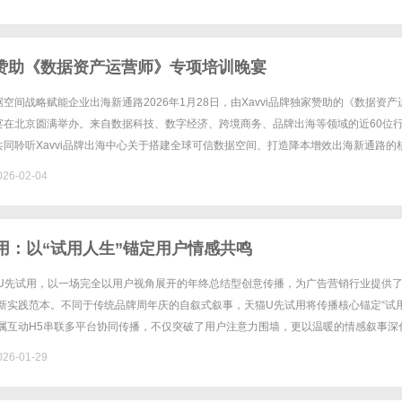
品牌赞助《数据资产运营师》专项培训晚宴
空间战略赋能企业出海新通路2026年1月28日，由Xavvi品牌独家赞助的《数据资产
宴在北京圆满举办。来自数据科技、数字经济、跨境商务、品牌出海等领域的近60位
同聆听Xavvi品牌出海中心关于搭建全球可信数据空间、打造降本增效出海新通路的
据资产合规运营、全球影响力变现、AI普惠教育等议......
26-02-04
用：以“试用人生”锚定用户情感共鸣
猫U先试用，以一场完全以用户视角展开的年终总结型创意传播，为广告营销行业提供了
全新实践范本。不同于传统品牌周年庆的自叙式叙事，天猫U先试用将传播核心锚定“试
专属互动H5串联多平台协同传播，不仅突破了用户注意力围墙，更以温暖的情感叙事深
活方式心智，成为品牌与用户双向奔赴的标杆案例。从“品牌......
26-01-29