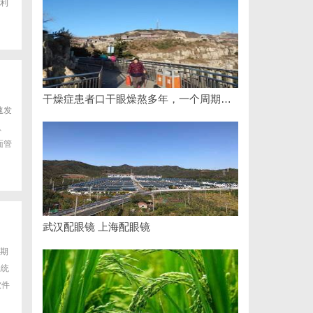
利
干燥症患者口干眼燥熬多年，一个周期缓过来？老中医：一张辨证方对症，身体找回津液
速发
、
面管
武汉配眼镜 上海配眼镜
期
系统
软件