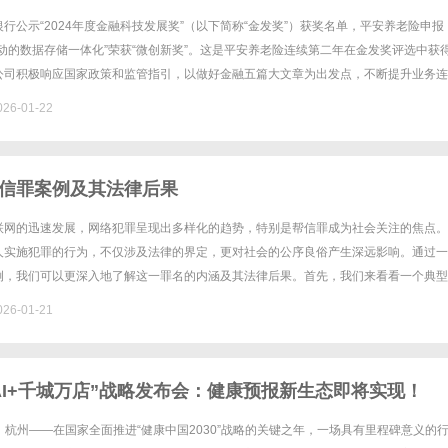
行公示“2024年度金融科技发展奖”（以下简称“金发奖”）获奖名单，平安养老险申报
动的数据存储一体化”荣获“微创新奖”。这是平安养老险连续第二年在金发奖评选中获
公司积极响应国家政策和监管指引，以做好金融五篇大文章为出发点，不断提升业务连
的保障，积极践行“金融为民”理念。据了解，金发奖由中国人......
26-01-22
信罪案例及其法律后果
联网的迅速发展，网络犯罪呈现出多样化的趋势，特别是帮信罪成为社会关注的焦点。
人实施犯罪的行为，不仅涉及法律的界定，更对社会的公序良俗产生深远影响。通过一
例，我们可以更深入地了解这一罪名的内涵及其法律后果。首先，我们来看看一个典型
警方破获一起网络诈骗案，嫌疑人通过社交网络以高额回报为诱饵，诱骗受害......
26-01-21
AI+千城万店”战略发布会：健康预报新生态即将实现！
7日，杭州——在国家全面推进“健康中国2030”战略的关键之年，一场具有里程碑意义的