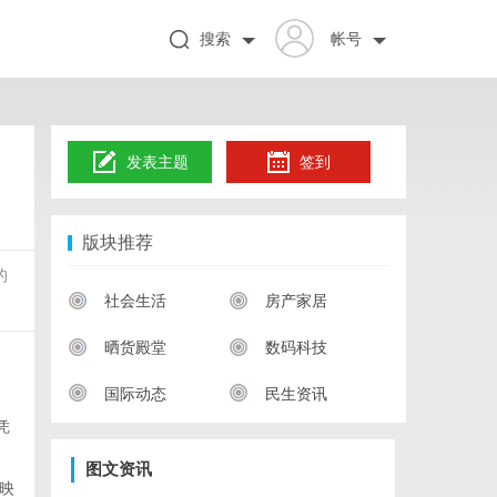
搜索
帐号
发表主题
签到
版块推荐
的
社会生活
房产家居
晒货殿堂
数码科技
国际动态
民生资讯
凭
图文资讯
映