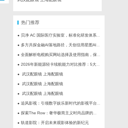
热门推荐
贝净 AC 国际医疗实验室，标准化研发体系全解析
●
多方共探金融AI落地路径，天创信用星图AI助力产业金融智能升级
●
全面解析电棍购买网站选择及使用指南，保障安全与合法性
●
2026年新能源轻卡续航能力对比推荐：5大主流平台三维解析
●
武汉配眼镜 上海配眼镜
●
武汉配眼镜 上海配眼镜
●
武汉配眼镜 上海配眼镜
●
追风影视：引领数字娱乐新时代的影视平台全解析
●
探索The Row：奢华极简主义时尚品牌的崛起与魅力解析
●
轨道影院：开启未来观影体验的新纪元
●