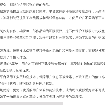
观众，都能在这里找到心仪的作品。
搜索功能快速定位到想看的影片。平台支持多种播放清晰度选择，从高清
，神马影院还提供了在线播放和离线缓存功能，方便用户在不同场景下自
制作方合作，确保每一部作品均为正版授权。这不仅保护了版权方的权益
用户评价和弹幕互动功能，观众可以实时分享观感，增强了观影的社交属
荐系统。压缩技术保证了视频传输的流畅性和画质的清晰度，而智能推荐
提升了个性化体验。
是iOS系统，用户均可通过下载安装专属APP，享受随时随地的高清观
间轻松切换，续播无忧。
平台采用了多层加密技术，保障用户信息不被泄露，增强了用户的信任感
的运行状态，随时应对各种网络状况。
场优势，更凭借优秀的用户体验和前沿技术，成为现代观影爱好者不可或
领了一场观看方式的革命，推动了视频内容消费的新潮流。