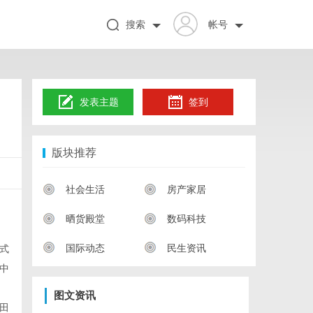
搜索
帐号
发表主题
签到
版块推荐
社会生活
房产家居
晒货殿堂
数码科技
国际动态
民生资讯
式
中
图文资讯
田