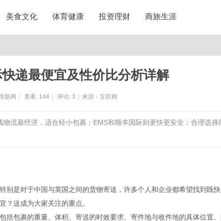
美食文化
体育健康
投资理财
商旅生涯
际快递最便宜及性价比分析详解
维新网
|
查看:
144
|
评论:
3
|
来源：互联网
线物流最经济，适合轻小包裹；EMS和顺丰国际则更快更安全；合理选择
特别是对于中国与英国之间的货物寄送，许多个人和企业都希望找到既快
宜？这成为大家关注的重点。
包括包裹的重量、体积、寄送的时效要求、寄件地与收件地的具体位置、