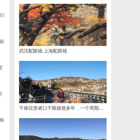
我们
超
武汉配眼镜 上海配眼镜
适
用
干燥症患者口干眼燥熬多年，一个周期缓过来？老中医：一张辨证方对症，身体找回津液
格