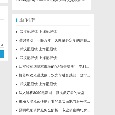
热门推荐
武汉配眼镜 上海配眼镜
●
温婉灵动，一眼万年！久匠量身定制的眉眼唇，才是你整张脸的点睛之笔！淡颜系女生的气质加分项
●
武汉配眼镜 上海配眼镜
●
武汉配眼镜 上海配眼镜
●
从实验室到资本市场的“估值倍增器”：专利律师如何重塑硬科技企业的融资逻辑
●
机器狗双光谱成像：双光谱融合感知，筑牢工矿机器狗全域巡检识别能力
●
武汉配眼镜 上海配眼镜
●
深入解析8090电影网：影视爱好者的天堂与全新观影体验
●
揭秘天津私家侦探行业的真实面貌与服务优势
●
昆明私家侦探服务全解析：专业侦查助您解决疑难问题
●