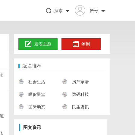
搜索
帐号
发表主题
签到
版块推荐
能
社会生活
房产家居
晒货殿堂
数码科技
国际动态
民生资讯
速
图文资讯
附