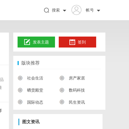
搜索
帐号
发表主题
签到
版块推荐
社会生活
房产家居
品
量
晒货殿堂
数码科技
国际动态
民生资讯
哪
图文资讯