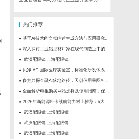
热门推荐
基于AI技术的文献综述生成方法与应用研究综述
●
网
深入探讨工业铝型材厂家在现代制造业中的重要角色与发展趋势
●
武汉配眼镜 上海配眼镜
●
贝净 AC 国际医疗实验室，标准化研发体系全解析
●
多方共探金融AI落地路径，天创信用星图AI助力产业金融智能升级
●
全面解析电棍购买网站选择及使用指南，保障安全与合法性
●
格
2026年新能源轻卡续航能力对比推荐：5大主流平台三维解析
●
武汉配眼镜 上海配眼镜
●
武汉配眼镜 上海配眼镜
●
武汉配眼镜 上海配眼镜
●