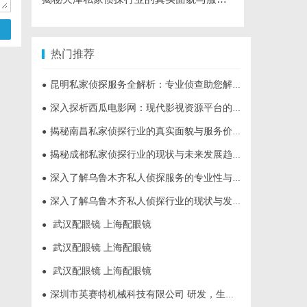
热门推荐
昆明私家侦探服务全解析：专业侦查助您解决疑难问题
●
深入探析西瓜电影网：现代影视资源平台的变革与机遇
●
揭秘南昌私家侦探行业的真实面貌与服务价值详解
●
揭秘成都私家侦探行业的现状与未来发展趋势
●
深入了解乌鲁木齐私人侦探服务的专业性与应用领域
●
深入了解乌鲁木齐私人侦探行业的现状与发展趋势
●
武汉配眼镜 上海配眼镜
●
武汉配眼镜 上海配眼镜
●
武汉配眼镜 上海配眼镜
●
深圳市英赛特机械科技有限公司 研发，生产，销售各类高端自动化设备插件机
●