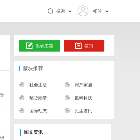
搜索
帐号
发表主题
签到
版块推荐
，
社会生活
房产家居
受
晒货殿堂
数码科技
国际动态
民生资讯
图文资讯
积