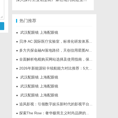
热门推荐
武汉配眼镜 上海配眼镜
●
贝净 AC 国际医疗实验室，标准化研发体系全解析
●
多方共探金融AI落地路径，天创信用星图AI助力产业金融智能升级
●
全面解析电棍购买网站选择及使用指南，保障安全与合法性
●
2026年新能源轻卡续航能力对比推荐：5大主流平台三维解析
●
武汉配眼镜 上海配眼镜
●
武汉配眼镜 上海配眼镜
●
武汉配眼镜 上海配眼镜
●
追风影视：引领数字娱乐新时代的影视平台全解析
●
探索The Row：奢华极简主义时尚品牌的崛起与魅力解析
●