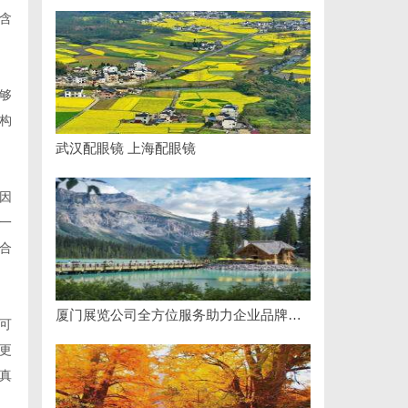
含
够
构
武汉配眼镜 上海配眼镜
因
一
合
厦门展览公司全方位服务助力企业品牌打造与市场开拓
可
更
真