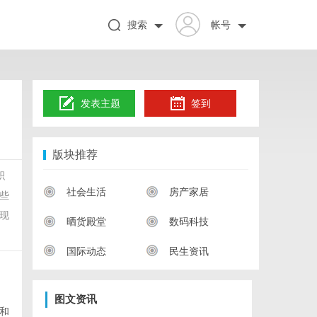
搜索
帐号
发表主题
签到
版块推荐
积
社会生活
房产家居
些
现
晒货殿堂
数码科技
国际动态
民生资讯
图文资讯
和