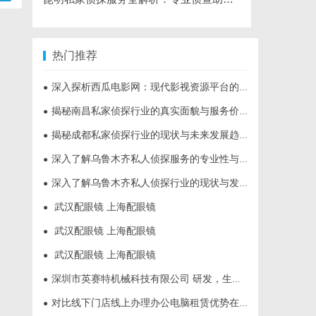
热门推荐
深入探析西瓜电影网：现代影视资源平台的变革与机遇
●
揭秘南昌私家侦探行业的真实面貌与服务价值详解
●
揭秘成都私家侦探行业的现状与未来发展趋势
●
深入了解乌鲁木齐私人侦探服务的专业性与应用领域
●
深入了解乌鲁木齐私人侦探行业的现状与发展趋势
●
武汉配眼镜 上海配眼镜
●
武汉配眼镜 上海配眼镜
●
武汉配眼镜 上海配眼镜
●
深圳市英赛特机械科技有限公司 研发，生产，销售各类高端自动化设备插件机
●
对比线下门店线上办理办公电脑租赁优势在哪？艾特租线上提交资料全程简化
●