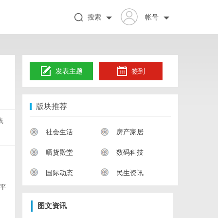
搜索
帐号
发表主题
签到
版块推荐
线
社会生活
房产家居
晒货殿堂
数码科技
国际动态
民生资讯
平
图文资讯