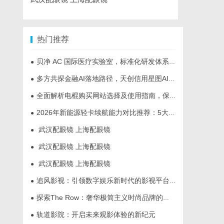
热门推荐
贝净 AC 国际医疗实验室，标准化研发体系全解析
●
多方共探金融AI落地路径，天创信用星图AI助力产业金融智能升级
●
全面解析电棍购买网站选择及使用指南，保障安全与合法性
●
2026年新能源轻卡续航能力对比推荐：5大主流平台三维解析
●
武汉配眼镜 上海配眼镜
●
武汉配眼镜 上海配眼镜
●
武汉配眼镜 上海配眼镜
●
追风影视：引领数字娱乐新时代的影视平台全解析
●
探索The Row：奢华极简主义时尚品牌的崛起与魅力解析
●
轨道影院：开启未来观影体验的新纪元
●